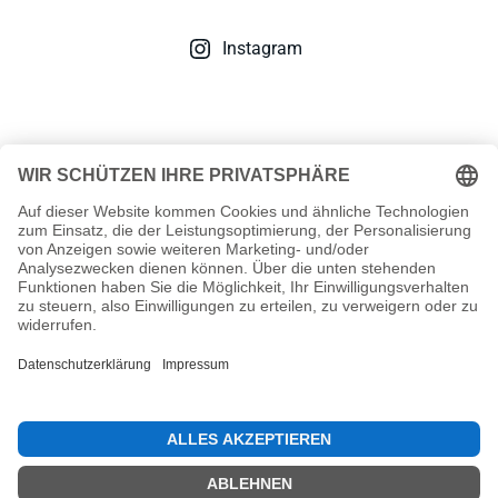
Instagram
Du willst es genau wissen?
Wenn Du mehr über meinen beruflichen Weg erfahren
möchtest, von der operativen Arbeit im Lager und Mischraum
über den Einkauf und die Lagerleitung hin zur Datenanalyse
und Prozessberatung im SAP-Umfeld, dann findest Du mein
vollständiges Profil auf LinkedIn.
Auf LinkedIn vernetzen
Neve
| Präsentiert von
WordPress