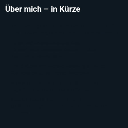
Über mich – in Kürze
Verantwortung für ein Sortiment von
über 60.000 Artikeln
rund um Autolacke, Lackierzubehör und Werkstattbedarf
Aufbau und Weiterentwicklung eines
Warenwirtschaftssystems
, das
über 1 Million
Bestellzeilen
verarbeitet hat
Über 300.000 abgewickelte Bestellungen
, von der
Spraydose bis zur kompletten Mischbank
Enge Zusammenarbeit mit
Herstellern, Lieferanten und
Logistikpartnern
von Europa bis Übersee
Tiefe Einblicke in
Produktsortimente,
Qualitätsmanagement
und das, was Kunden wirklich
brauchen