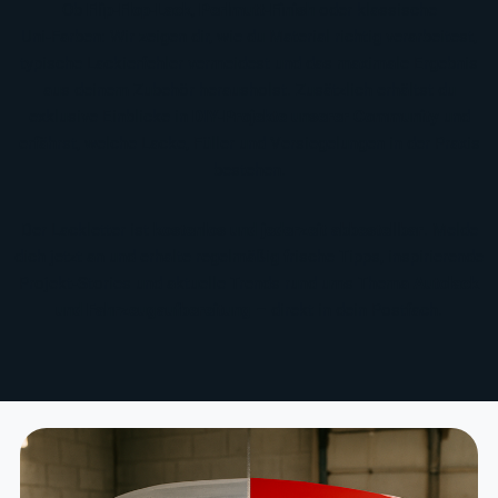
Ob
Flip‑Flop‑Lack
,
Perlmutt‑Finish
oder klassische
Uni‑Farben: Wir zeigen dir, wie du Material richtig verarbeitest,
typische Lackierfehler vermeidest und das maximale Ergebnis
aus deinem Zubehör herausholst. Zusätzlich erhältst du
exklusive Einblicke in
DIY‑Projekte unserer Community
und
erfährst, welche Lacke, Füller und Versiegelungen in der Praxis
bestehen.
Der Lackletter ist
kostenlos und jederzeit abbestellbar
. Melde
dich jetzt an und erhalte regelmäßig frische Tipps, inspirierende
Projekt‑Stories und aktuelle Trends rund ums Thema
Autolack
und Fahrzeugaufbereitung
– direkt in dein Postfach.