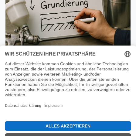
Fachwissen klar und verständlich erklärt
Du willst nicht nur wissen,
wie
– sondern auch
warum
? Wir
erklären dir die chemischen Grundlagen, Lackaufbau und
Anwendungstechniken so, dass du sie wirklich verstehst und
anwenden kannst.